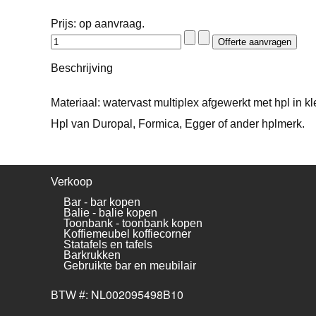
Prijs: op aanvraag.
Beschrijving
Materiaal: watervast multiplex afgewerkt met hpl in k
Hpl van Duropal, Formica, Egger of ander hplmerk.
Verkoop
Bar - bar kopen
Balie - balie kopen
Toonbank - toonbank kopen
Koffiemeubel koffiecorner
Statafels en tafels
Barkrukken
Gebruikte bar en meubilair
NL002095498B10
BTW #: