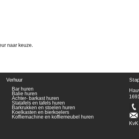
leur naar keuze.
Verhuur
Stap
Bar huren
Hau
Balie huren
169
Achter- barkast huren
Statafels en tafels huren
Barkrukken en stoelen huren
Koelkasten en bierkoelers
Koffiemachine en koffiemeubel huren
KvK