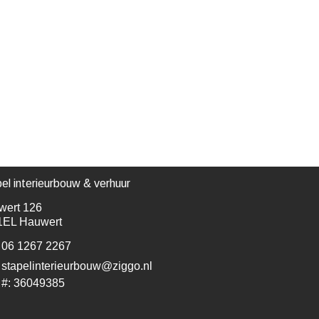
el interieurbouw & verhuur
wert 126
1EL Hauwert
06 1267 2267
stapelinterieurbouw@ziggo.nl
 #: 36049385